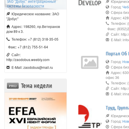
ЗАО "Добус" интеграционные
Юридическо
системы безопасности
Город:
Чеб
Сфера биз
Юридическое название: ЗАО
Адрес: 4280
"Добус"
Телефон: (
Адрес: 198260, пр.Ветеранов
Факс: (8352)2
дом 89 к 3.
Сайт: http:/
Телефон: +7 (812) 318-35-05
E-Mail: inf
Факс: +7 (812) 755-51-64
Портал Об 
Сайт:
http://zaodobus.weebly.com
Город:
Нов
Сфера биз
E-Mail: zaodobus@mail.ru
Адрес: 6300
офис 36
Телефон: (
Тема недели
Сайт: http:/
E-Mail: irin
Труд, Груп
Юридическо
Город:
Нов
Сфера биз