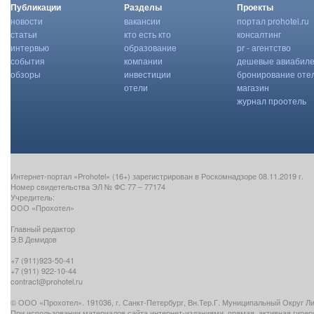
Публикации
Разделы
Проекты
новости
вакансии
портал prohotel.ru
статьи
кто есть кто
консалтинг
интервью
образование
pr - агентство
события
компании
дешевые авиабил
обзоры
инвестиции
бронирование оте
отели
магазин
журнал проотель
Интернет-портал «Prohotel» (16+) зарегистрирован в Роскомнадзоре 08.11.2019 г.
Номер свидетельства ЭЛ № ФС 77 – 77174
Учредитель:
ООО «Прохотел»
Главный редактор
Э.В Демидов
+7 (911)923-50-41
+7 (911) 922-10-44
contract@prohotel.ru
© ООО «Прохотел». 191036, г. Санкт-Петербург, Вн.Тер.Г. Муниципальный Округ Лигов
При использовании материалов сайта интернет-изданиями, прямая, активная гипе