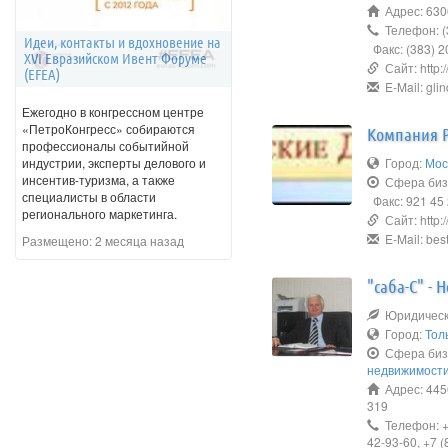
Адрес: 630
Телефон: (
Идеи, контакты и вдохновение на
Факс: (383) 2
XVI Евразийском Ивент Форуме
Сайт: http://
(EFEA)
E-Mail: gli
Ежегодно в конгрессном центре
«ПетроКонгресс» собираются
Компания Р
профессионалы событийной
Город:
Мос
индустрии, эксперты делового и
инсентив-туризма, а также
Сфера биз
специалисты в области
Факс: 921 45
регионального маркетинга.
Сайт: http://
E-Mail: bes
Размещено:
2 месяца назад
"саба-С" -
Юридическо
Город:
Тол
Сфера биз
недвижимост
Адрес: 4450
319
Телефон: +7
42-93-60, +7 (