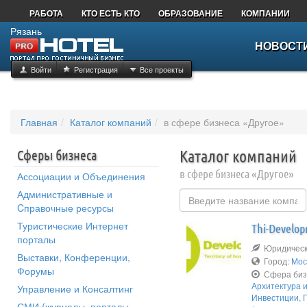
РАБОТА
КТО ЕСТЬ КТО
ОБРАЗОВАНИЕ
КОМПАНИИ
Рязань
НОВОСТ
Войти
Регистрация
Все проекты
Главная
Каталог компаний
в сфере бизнеса «Другое»
Сферы бизнеса
Каталог компаний
в сфере бизнеса «Другое»
Ассоциации и Объединения
Административные и
Cправочные ресурсы
Туристические Интернет
Thi-Develo
порталы
Юридическо
Выставки, Конференции,
Город:
Мос
Форумы
Сфера биз
Архитектура и
Управление и Консалтинг
Инвестиции
,
СМИ (журналы, порталы,