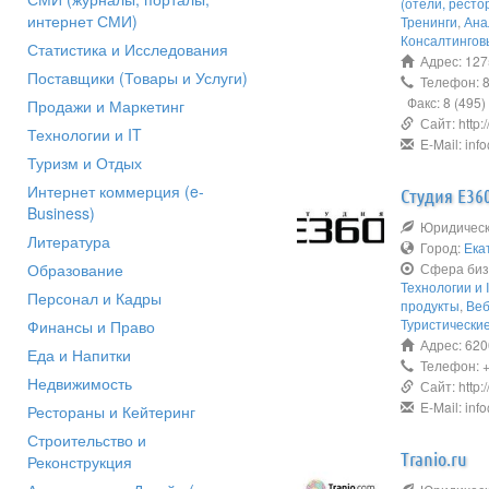
(отели, ресто
интернет СМИ)
Тренинги
,
Ана
Консалтингов
Статистика и Исследования
Адрес: 127
Поставщики (Товары и Услуги)
Телефон: 8 
Факс: 8 (495)
Продажи и Маркетинг
Сайт: http://
Технологии и IT
E-Mail: info
Туризм и Отдых
Интернет коммерция (e-
Студия E36
Business)
Юридическо
Литература
Город:
Ека
Образование
Сфера биз
Технологии и I
Персонал и Кадры
продукты
,
Веб
Туристически
Финансы и Право
Адрес: 620
Еда и Напитки
Телефон: +7
Недвижимость
Сайт: http:/
E-Mail: inf
Рестораны и Кейтеринг
Строительство и
Tranio.ru
Реконструкция