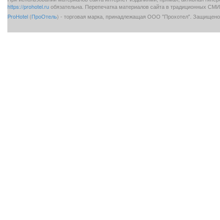
https://prohotel.ru
обязательна. Перепечатка материалов сайта в традиционных СМИ 
ProHotel
(
ПроОтель
) - торговая марка, принадлежащая ООО "Прохотел". Защищено 