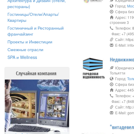
Архитектура и Дизайн (отели,
Юридическо
рестораны)
Город:
Мос
Сфера биз
Гостиницы/Отели/Апарты/
Адрес: 1190
Квартиры
строение 3
Гостиничный и Ресторанный
Телефон: 8 
франчайзинг
Факс: +7 (495
Сайт: https:/
Проекты и Инвестиции
E-Mail: info
Смежные отрасли
SPA и Wellness
Недвижимос
Юридическо
Случайная компания
Тольятти
Город:
Тол
Сфера биз
Адрес: 4450
Телефон: +7
Факс: +7 (848
Сайт: http:/
E-Mail: go
"витадевел