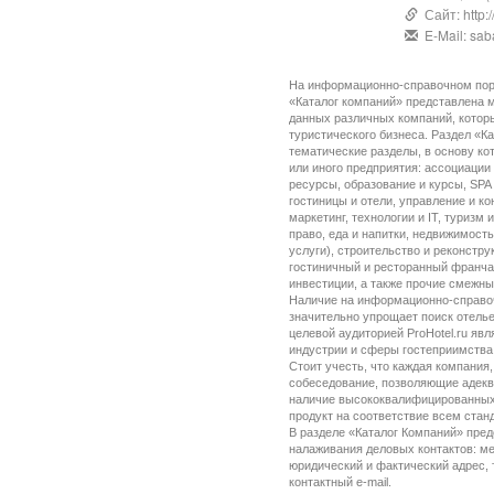
Сайт: http:/
E-Mail: sa
На информационно-справочном порта
«Каталог компаний» представлена м
данных различных компаний, котор
туристического бизнеса. Раздел «К
тематические разделы, в основу ко
или иного предприятия: ассоциации
ресурсы, образование и курсы, SPA
гостиницы и отели, управление и ко
маркетинг, технологии и IT, туризм
право, еда и напитки, недвижимость
услуги), строительство и реконстру
гостиничный и ресторанный франчай
инвестиции, а также прочие смежны
Наличие на информационно-справочн
значительно упрощает поиск отель
целевой аудиторией ProHotel.ru явл
индустрии и сферы гостеприимства
Стоит учесть, что каждая компания,
собеседование, позволяющие адекв
наличие высококвалифицированных к
продукт на соответствие всем стан
В разделе «Каталог Компаний» пре
налаживания деловых контактов: м
юридический и фактический адрес, 
контактный e-mail.