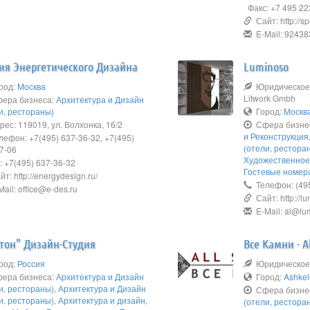
Факс: +7 495 22
Сайт: http://sp
E-Mail: 92438
ия Энергетического Дизайна
Luminoso
род:
Москва
Юридическое
Litwork Gmbh
ера бизнеса:
Архитектура и Дизайн
и, рестораны)
Город:
Москв
ес: 119019, ул. Волхонка, 16/2
Сфера бизне
и Реконструкция
ефон: +7(495) 637-36-32, +7(495)
(отели, рестора
7-06
Художественно
 +7(495) 637-36-32
Гостевые номер
т: http://energydesign.ru/
Телефон: (495
ail: office@e-des.ru
Сайт: http://l
E-Mail: al@lu
тон" Дизайн-Студия
Все Камни - Al
род:
Россия
Юридическое н
ера бизнеса:
Архитектура и Дизайн
Город:
Ashke
и, рестораны)
,
Архитектура и Дизайн
Сфера бизне
и, рестораны)
,
Архитектура и дизайн
,
(отели, рестора