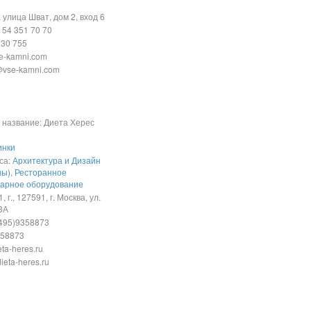
 улица Шват, дом 2, вход 6
54 351 70 70
 30 755
se-kamni.com
@vse-kamni.com
название: Диета Херес
инки
са:
Архитектура и Дизайн
ны)
,
Ресторанное
арное оборудование
 г., 127591, г. Москва, ул.
83А
495)9358873
358873
eta-heres.ru
ieta-heres.ru