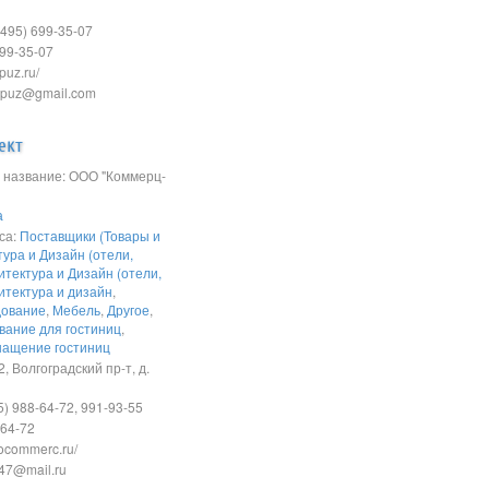
495) 699-35-07
699-35-07
puz.ru/
apuz@gmail.com
ект
название: ООО "Коммерц-
а
са:
Поставщики (Товары и
тура и Дизайн (отели,
итектура и Дизайн (отели,
итектура и дизайн
,
дование
,
Мебель
,
Другое
,
вание для гостиниц
,
нащение гостиниц
 Волгоградский пр-т, д.
) 988-64-72, 991-93-55
-64-72
rocommerc.ru/
47@mail.ru