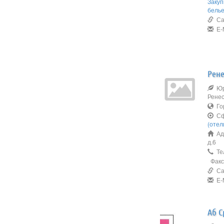
Закуп
бель
Сай
E-M
Рене
Юр
Ренес
Го
Сф
(отел
Адр
д.6
Тел
Факс:
Сай
E-M
Аб С