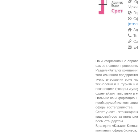
Юр
"Архи
Го
Сф
(отел
Адр
Тел
Сай
E-M
На информационно-справоч
самое главное, проверенн
Раздел «Каталог компаний
того или иного предприят
туристические интернет-по
технологии и IT, туризм и
поставщики (товары и услу
франчайзинг, выставки и 
Наличие на информационно
необходимой им компании.
сферы гостеприимства.
Стоит учесть, что каждая
кадровый состав предприя
всем стандартам.
В разделе «Каталог Компа
компании, сфера бизнеса, 