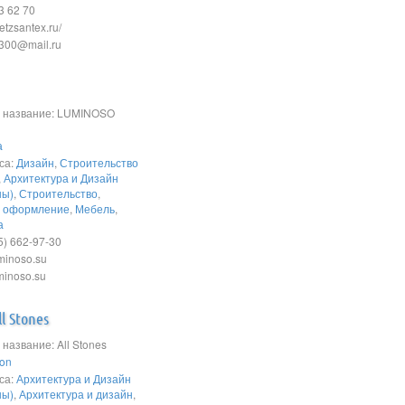
3 62 70
etzsantex.ru/
300@mail.ru
 название: LUMINOSO
а
са:
Дизайн
,
Строительство
,
Архитектура и Дизайн
ны)
,
Строительство
,
е оформление
,
Мебель
,
а
) 662-97-30
uminoso.su
minoso.su
l Stones
азвание: All Stones
lon
са:
Архитектура и Дизайн
ны)
,
Архитектура и дизайн
,