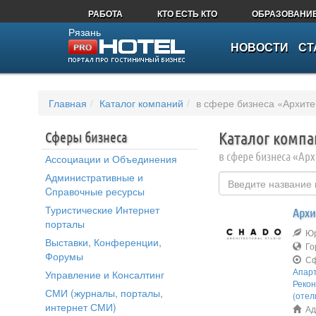
РАБОТА
КТО ЕСТЬ КТО
ОБРАЗОВАНИ
Рязань
НОВОСТИ
СТ
Главная
Каталог компаний
в сфере бизнеса «Архите
Сферы бизнеса
Каталог комп
в сфере бизнеса «Арх
Ассоциации и Объединения
Административные и
Cправочные ресурсы
Туристические Интернет
Архи
порталы
Юри
Выставки, Конференции,
Го
Форумы
Сф
Апар
Управление и Консалтинг
Рекон
СМИ (журналы, порталы,
(отел
интернет СМИ)
Адр