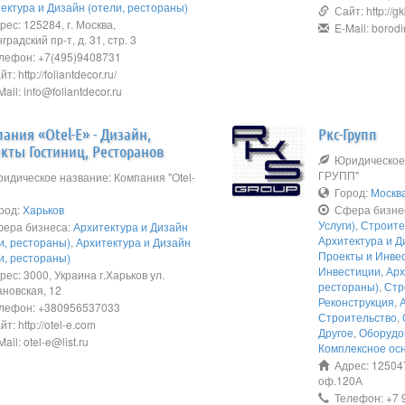
ектура и Дизайн (отели, рестораны)
Сайт: http://g
ес: 125284, г. Москва,
E-Mail: borodi
градский пр-т, д. 31, стр. 3
ефон: +7(495)9408731
т: http://foliantdecor.ru/
ail: info@foliantdecor.ru
ания «Otel-E» - Дизайн,
Ркс-Групп
кты Гостиниц, Ресторанов
Юридическое 
ГРУПП"
дическое название: Компания "Otel-
Город:
Москв
род:
Харьков
Сфера бизне
Услуги)
,
Строите
ера бизнеса:
Архитектура и Дизайн
Архитектура и Д
и, рестораны)
,
Архитектура и Дизайн
Проекты и Инве
и, рестораны)
Инвестиции
,
Арх
ес: 3000, Украина г.Харьков ул.
рестораны)
,
Стр
новская, 12
Реконструкция
,
лефон: +380956537033
Строительство
,
т: http://otel-e.com
Другое
,
Оборудо
ail: otel-e@list.ru
Комплексное ос
Адрес: 125047
оф.120А
Телефон: +7 9