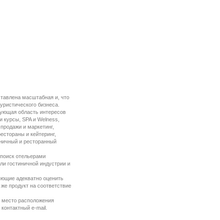
ставлена масштабная и, что
уристического бизнеса.
рующая область интересов
 курсы, SPA и Welness,
 продажи и маркетинг,
рестораны и кейтеринг,
тиничный и ресторанный
 поиск отельерами
ли гостиничной индустрии и
ляющие адекватно оценить
 же продукт на соответствие
: место расположения
контактный e-mail.