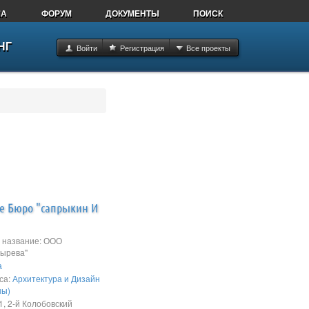
МА
ФОРУМ
ДОКУМЕНТЫ
ПОИСК
НГ
Войти
Регистрация
Все проекты
е Бюро "сапрыкин И
название: ООО
зырева"
а
са:
Архитектура и Дизайн
ны)
, 2-й Колобовский