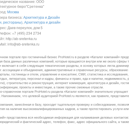
идическое название: ООО
тектурное бюро"Сретенка"
род:
Москва
ера бизнеса:
Архитектура и Дизайн
и, рестораны)
,
Архитектура и дизайн
ес: Даев переулок, дом 5
ефон: +7 (495) 234 2734
т: http://ab-sretenka.ru
ail: info@ab-sretenka.ru
ном портале про гостиничный бизнес ProHotel.ru в разделе «Каталог компаний» пред
ая база данных различных компаний, которые вращаются внутри или же около сферы т
» включает в себя следующие тематические разделы, в основу которых легла домини
ия: ассоциации и объединения, административные и справочные ресурсы, образование и
рталы, гостиницы и отели, управление и консалтинг, СМИ, статистика и исследования,
 отдых, литература, персонал и кадры, финансы и право, еда и напитки, недвижимость, 
ги), строительство и реконструкция, интернет коммерция, архитектура и дизайн, гос
конференции, проекты и инвестиции, а также прочие смежные отрасли.
-справочном портале ProHotel.ru раздела «Каталог компаний» значительно упрощает
 Напоминаем, что целевой аудиторией ProHotel.ru являются, как правило, представите
 компания, занесённая в базу, проходит тщательную проверку и собеседование, позво
тия на наличие высококвалифицированных кадров, а также протестировать услуги или
ний» представлена вся необходимая информация для налаживания деловых контактов
юридический и фактический адрес, телефон, факс, адрес официального сайта, а также 