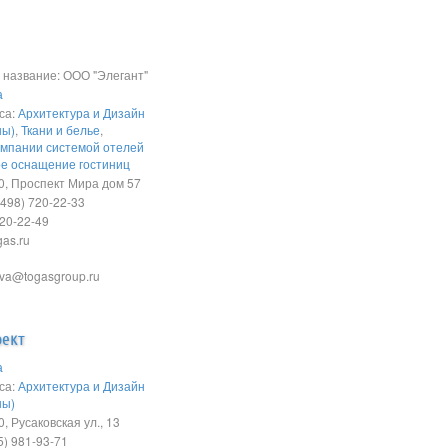
название: ООО "Элегант"
а
са:
Архитектура и Дизайн
ны)
,
Ткани и белье
,
мпании системой отелей
е оснащение гостиниц
, Проспект Мира дом 57
498) 720-22-33
720-22-49
gas.ru
ova@togasgroup.ru
оект
а
са:
Архитектура и Дизайн
ны)
, Русаковская ул., 13
) 981-93-71