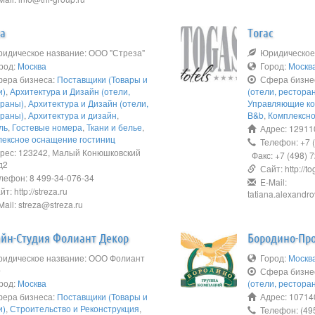
za
Тогас
дическое название: ООО "Стреза"
Юридическое 
род:
Москва
Город:
Москв
ера бизнеса:
Поставщики (Товары и
Сфера бизне
и)
,
Архитектура и Дизайн (отели,
(отели, рестора
ораны)
,
Архитектура и Дизайн (отели,
Управляющие ко
ораны)
,
Архитектура и дизайн
,
B&b
,
Комплексно
ль
,
Гостевые номера
,
Ткани и белье
,
Адрес: 129110
лексное оснащение гостиниц
Телефон: +7 (
ес: 123242, Малый Конюшковский
Факс: +7 (498) 
 д2
Сайт: http://to
ефон: 8 499-34-076-34
E-Mail:
т: http://streza.ru
tatiana.alexandr
ail: streza@streza.ru
йн-Студия Фолиант Декор
Бородино-Пр
идическое название: ООО Фолиант
Город:
Москв
р
Сфера бизне
род:
Москва
(отели, рестора
ера бизнеса:
Поставщики (Товары и
Адрес: 107140
и)
,
Строительство и Реконструкция
,
Телефон: (495