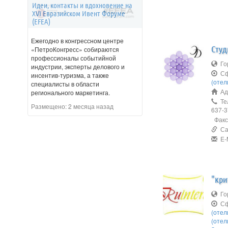
Идеи, контакты и вдохновение на
XVI Евразийском Ивент Форуме
(EFEA)
Ежегодно в конгрессном центре
Студ
«ПетроКонгресс» собираются
профессионалы событийной
Го
индустрии, эксперты делового и
Сф
инсентив-туризма, а также
(отел
специалисты в области
Адр
регионального маркетинга.
Тел
Размещено:
2 месяца назад
637-3
Факс:
Сай
E-M
"кри
Го
Сф
(отел
(отел