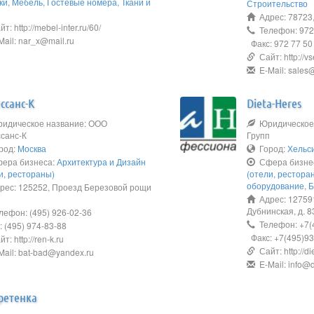
ки
,
Мебель
,
Гостевые номера
,
Ткани и
Строительство
е
Адрес: 78723,
т: http://mebel-inter.ru/60/
Телефон: 972 
ail: nar_x@mail.ru
Факс: 972 77 50
Сайт: http://v
E-Mail: sales
ссанс-К
Dieta-Heres
идическое название: ООО
Юридическое 
санс-К
Групп
род:
Москва
Город:
Хельс
ера бизнеса:
Архитектура и Дизайн
Сфера бизне
и, рестораны)
(отели, рестора
оборудование
,
Б
ес: 125252, Проезд Березовой рощи
Адрес: 127591,
Дубнинская, д. 
ефон: (495) 926-02-36
Телефон: +7(
 (495) 974-83-88
Факс: +7(495)9
т: http://ren-k.ru
Сайт: http://di
ail: bat-bad@yandex.ru
E-Mail: info@d
ретенка