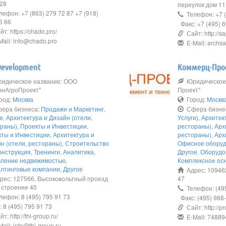
228
переулок дом 11
ефон: +7 (863) 279 72 87 +7 (918)
Телефон: +7 (
5 66
Факс: +7 (495) 
т: https://chado.pro/
Сайт: http://sa
ail: info@chado.pro
E-Mail: archs
Development
Коммерц-Про
идическое название: ООО
Юридическое 
онАгроПроект"
Проект"
род:
Москва
Город:
Москв
ера бизнеса:
Продажи и Маркетинг
,
Сфера бизне
е
,
Архитектура и Дизайн (отели,
Услуги)
,
Архитек
ораны)
,
Проекты и Инвестиции
,
рестораны)
,
Арх
кты и Инвестиции
,
Архитектура и
рестораны)
,
Арх
н (отели, рестораны)
,
Строительство
Офисное обору
онструкция
,
Тренинги
,
Аналитика
,
Другое
,
Оборудо
вление недвижимостью
,
Комплексное ос
алтинговые компании
,
Другое
Адрес: 109462,
ес: 127566, Высоковольтный проезд
47
 строение 40
Телефон: (495
ефон: 8 (495) 795 91 73
Факс: (495) 988
 8 (495) 795 91 73
Сайт: http://p
т: http://thi-group.ru/
E-Mail: 74889
ail: info@thi-group.ru