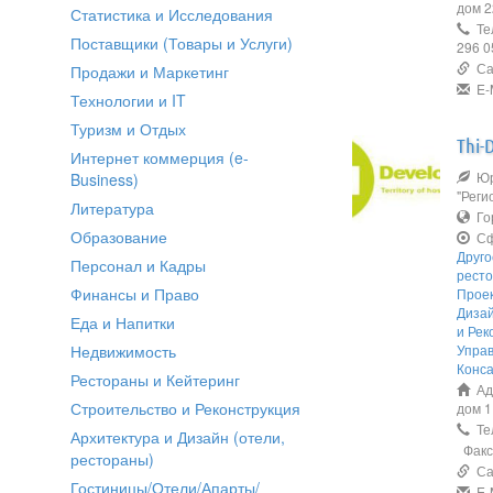
дом 
Статистика и Исследования
Тел
Поставщики (Товары и Услуги)
296 0
Сай
Продажи и Маркетинг
E-M
Технологии и IT
Туризм и Отдых
Thi-
Интернет коммерция (e-
Юр
Business)
"Реги
Литература
Го
Образование
Сф
Друго
Персонал и Кадры
рест
Финансы и Право
Прое
Дизай
Еда и Напитки
и Рек
Недвижимость
Упра
Конс
Рестораны и Кейтеринг
Адр
Строительство и Реконструкция
дом 1
Тел
Архитектура и Дизайн (отели,
Факс:
рестораны)
Сай
Гостиницы/Отели/Апарты/
E-M