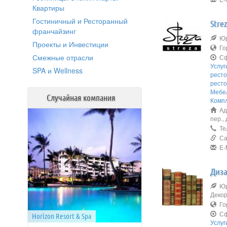
Квартиры
Гостиничный и Ресторанный
Stre
франчайзинг
Юри
Проекты и Инвестиции
Го
Смежные отрасли
Сф
Услуг
SPA и Wellness
рест
рест
Мебе
Случайная компания
Комп
Адр
пер.,
Тел
Сай
E-M
Диза
Юр
Деко
Го
Сф
Horizon Resort & Spa
Услуг