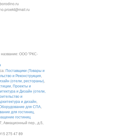
kborodino.ru
no.proekt@mail.ru
название: ООО "РКС-
а
са:
Поставщики (Товары и
льство и Реконструкция
,
изайн (отели, рестораны)
,
стиции
,
Проекты и
итектура и Дизайн (отели,
оительство и
Архитектура и дизайн
,
Оборудование для СПА
,
вание для гостиниц
,
нащение гостиниц
, Авиационный пер., д.5,
15 275 47 89