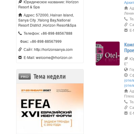
Юридическое название: Horizon
Архит
Resort & Spa
Адр
Ленин
Адрес: 572000, Hainan Island,
Тел
Sanya City ,Yalong Bay,National
Сай
Resort District ,Horizon Resort&Spa
E-M
Телефон: +86-898-88567888
Факс: +86-898-88567999
Комп
Сайт: http://horizonsanya.com
Прое
E-Mail: welcome@rhorizon.cn
Юри
E"
Го
Тема недели
Сф
(отел
(отел
Адр
Плеха
Те
Сай
E-M