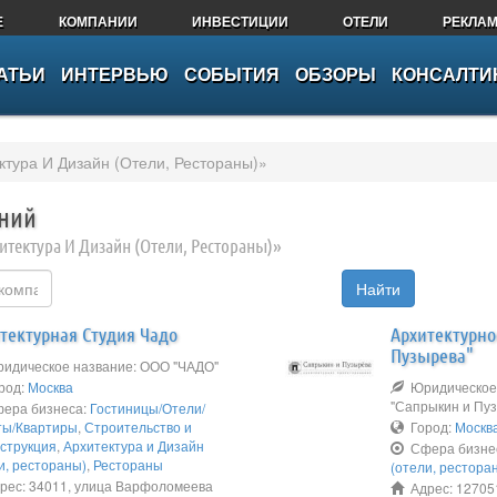
Е
КОМПАНИИ
ИНВЕСТИЦИИ
ОТЕЛИ
РЕКЛА
АТЬИ
ИНТЕРВЬЮ
СОБЫТИЯ
ОБЗОРЫ
КОНСАЛТИ
ктура И Дизайн (Отели, Рестораны)»
аний
итектура И Дизайн (Отели, Рестораны)»
Найти
тектурная Студия Чадо
Архитектурно
Пузырева"
дическое название: ООО "ЧАДО"
род:
Москва
Юридическое 
"Сапрыкин и Пу
ера бизнеса:
Гостиницы/Отели/
ты/Квартиры
,
Строительство и
Город:
Москв
струкция
,
Архитектура и Дизайн
Сфера бизне
и, рестораны)
,
Рестораны
(отели, рестора
ес: 34011, улица Варфоломеева
Адрес: 127051