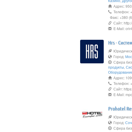
Казино
,
Друго
Адрес: 9502
Телефон: +
Факс: +380 (
Сайт: http:/
E-Mail: crin
Hrs - Сист
Юридическо
Город:
Мос
Сфера биз
продукты
,
Сис
Оборудовани
Адрес: 1090
Телефон: +
Сайт: https:
E-Mail: mp
Prohotel Re
Юридическ
Город:
Соч
Сфера биз