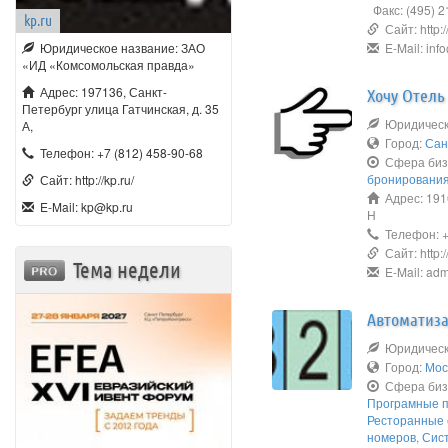
Факс: (495) 2
kp.ru
Сайт: http:/
Юридическое название: ЗАО
E-Mail: inf
«ИД «Комсомольская правда»
Адрес: 197136, Санкт-
Хочу Отель
Петербург улица Гатчинская, д. 35
Юридическо
А,
Город:
Сан
Телефон: +7 (812) 458-90-68
Сфера биз
бронировани
Сайт: http://kp.ru/
Адрес: 1910
E-Mail: kp@kp.ru
Н
Телефон: 
Сайт: http:/
Тема недели
E-Mail: adm
Автоматиза
Юридическо
Город:
Мос
Сфера биз
Програмные 
Ресторанные 
номеров
,
Сист