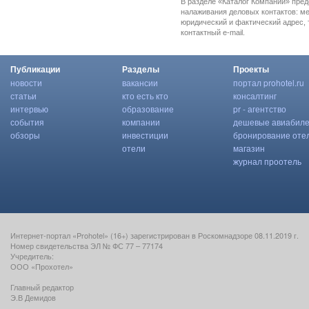
В разделе «Каталог Компаний» пре
налаживания деловых контактов: м
юридический и фактический адрес, 
контактный e-mail.
Публикации
Разделы
Проекты
новости
вакансии
портал prohotel.ru
статьи
кто есть кто
консалтинг
интервью
образование
pr - агентство
события
компании
дешевые авиабил
обзоры
инвестиции
бронирование оте
отели
магазин
журнал проотель
Интернет-портал «Prohotel» (16+) зарегистрирован в Роскомнадзоре 08.11.2019 г.
Номер свидетельства ЭЛ № ФС 77 – 77174
Учредитель:
ООО «Прохотел»
Главный редактор
Э.В Демидов