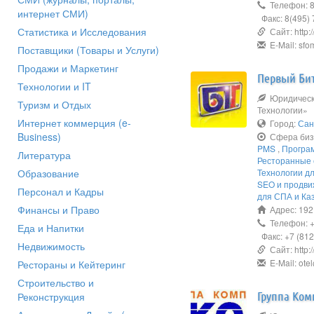
Телефон: 8
интернет СМИ)
Факс: 8(495) 
Статистика и Исследования
Сайт: http:/
E-Mail: sfom
Поставщики (Товары и Услуги)
Продажи и Маркетинг
Первый Би
Технологии и IT
Юридическ
Туризм и Отдых
Технологии»
Интернет коммерция (e-
Город:
Сан
Business)
Сфера биз
PMS
,
Програ
Литература
Ресторанные 
Образование
Технологии д
SEO и продви
Персонал и Кадры
для СПА и Ка
Финансы и Право
Адрес: 1921
Телефон: +7
Еда и Напитки
Факс: +7 (812
Недвижимость
Сайт: http://
E-Mail: otel
Рестораны и Кейтеринг
Строительство и
Группа Ком
Реконструкция