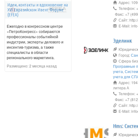
Адрес: 10954
Идеи, контакты и вдохновение на
Телефон: +7
XVI Евразийском Ивент Форуме
Факс: +7 (499
(EFEA)
Сайт: http://
E-Mail: info
Ежегодно в конгрессном центре
«ПетроКонгресс» собираются
профессионалы событийной
Эделинк
индустрии, эксперты делового и
инсентив-туризма, а также
Юридическо
специалисты в области
Город:
Сан
регионального маркетинга.
Сфера биз
Размещено:
2 месяца назад
Програмные 
учета
,
Систем
учета для СП
Адрес: 1941
литера А
Телефон: +7
Факс: +7 (812
Сайт: http:/
E-Mail: inf
Hms: Систе
Юридическо