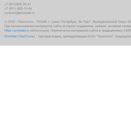
+7 (911)923-50-41
+7 (911) 922-10-44
contract@prohotel.ru
© ООО «Прохотел». 191036, г. Санкт-Петербург, Вн.Тер.Г. Муниципальный Округ Лигов
При использовании материалов сайта интернет-изданиями, прямая, активная гипе
https://prohotel.ru
обязательна. Перепечатка материалов сайта в традиционных СМИ 
ProHotel
(
ПроОтель
) - торговая марка, принадлежащая ООО "Прохотел". Защищено 