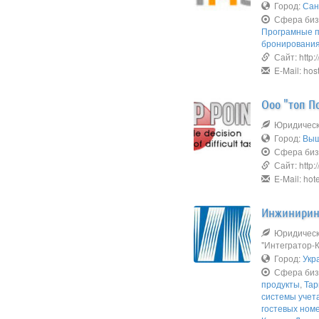
Город:
Сан
Сфера биз
Програмные 
бронировани
Сайт: http:/
E-Mail: hos
Ооо "топ П
Юридическо
Город:
Выш
Сфера биз
Сайт: http:
E-Mail: hot
Инжинирин
Юридическо
"Интегратор-
Город:
Укр
Сфера биз
продукты
,
Тар
системы учет
гостевых ном