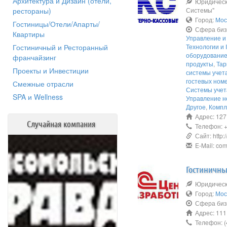
Архитектура и Дизайн (отели,
Юридическо
рестораны)
Системы"
Город:
Мос
Гостиницы/Отели/Апарты/
Сфера биз
Квартиры
Управление и
Гостиничный и Ресторанный
Технологии и I
оборудовани
франчайзинг
продукты
,
Тар
Проекты и Инвестиции
системы учет
гостевых ном
Смежные отрасли
Системы учет
SPA и Wellness
Управление 
Другое
,
Компл
Адрес: 1271
Случайная компания
Телефон: +7
Сайт: http://
E-Mail: com
Гостиничны
Юридическо
Город:
Мос
Сфера биз
Адрес: 111
Телефон: (