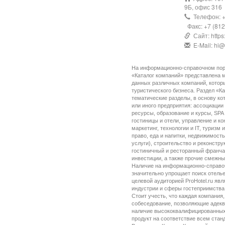
9Б, офис 316
Телефон: +
Факс: +7 (812
Сайт: https:/
E-Mail: hi@h
На информационно-справочном порта
«Каталог компаний» представлена м
данных различных компаний, котор
туристического бизнеса. Раздел «К
тематические разделы, в основу ко
или иного предприятия: ассоциации
ресурсы, образование и курсы, SPA
гостиницы и отели, управление и ко
маркетинг, технологии и IT, туризм
право, еда и напитки, недвижимость
услуги), строительство и реконстру
гостиничный и ресторанный франчай
инвестиции, а также прочие смежны
Наличие на информационно-справочн
значительно упрощает поиск отель
целевой аудиторией ProHotel.ru явл
индустрии и сферы гостеприимства
Стоит учесть, что каждая компания,
собеседование, позволяющие адекв
наличие высококвалифицированных к
продукт на соответствие всем стан