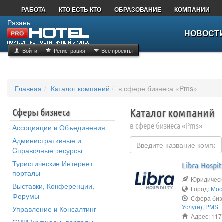
РАБОТА
КТО ЕСТЬ КТО
ОБРАЗОВАНИЕ
КОМПАНИИ
Рязань
НОВОСТ
Войти
Регистрация
Все проекты
Главная
Каталог компаний
в сфере бизнеса «Pms»
Сферы бизнеса
Каталог компаний
в сфере бизнеса «Pms»
Ассоциации и Объединения
Административные и
Cправочные ресурсы
Туристические Интернет
Libra Hospit
порталы
Юридическо
Выставки, Конференции,
Город:
Мос
Форумы
Сфера биз
Услуги)
,
PMS
Управление и Консалтинг
Адрес: 117
СМИ (журналы, порталы,