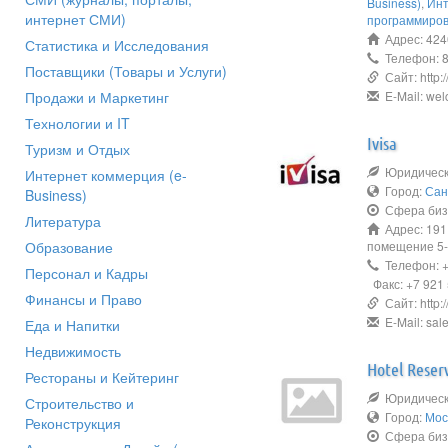
Business)
,
Инт
интернет СМИ)
программиро
Адрес: 424
Статистика и Исследования
Телефон: 8
Поставщики (Товары и Услуги)
Сайт: http://
Продажи и Маркетинг
E-Mail: wel
Технологии и IT
Ivisa
Туризм и Отдых
Юридическо
Интернет коммерция (e-
Город:
Сан
Business)
Сфера биз
Литература
Адрес: 191
Образование
помещение 5
Телефон: +
Персонал и Кадры
Факс: +7 921 
Финансы и Право
Сайт: http://
E-Mail: sale
Еда и Напитки
Недвижимость
Hotel Reser
Рестораны и Кейтеринг
Юридическо
Строительство и
Город:
Мос
Реконструкция
Сфера биз