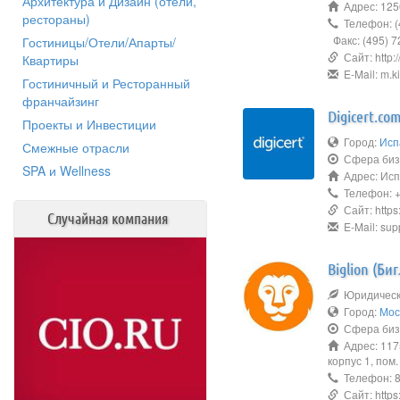
Архитектура и Дизайн (отели,
Адрес: 1250
рестораны)
Телефон: (
Факс: (495) 7
Гостиницы/Отели/Апарты/
Сайт: http:/
Квартиры
E-Mail: m.k
Гостиничный и Ресторанный
франчайзинг
Digicert.co
Проекты и Инвестиции
Город:
Исп
Смежные отрасли
Сфера биз
SPA и Wellness
Адрес: Исп
Телефон: +
Сайт: https:
Случайная компания
E-Mail: sup
Biglion (Би
Юридическо
Город:
Мос
Сфера биз
Адрес: 1175
корпус 1, пом.
Телефон: 8
Сайт: https: