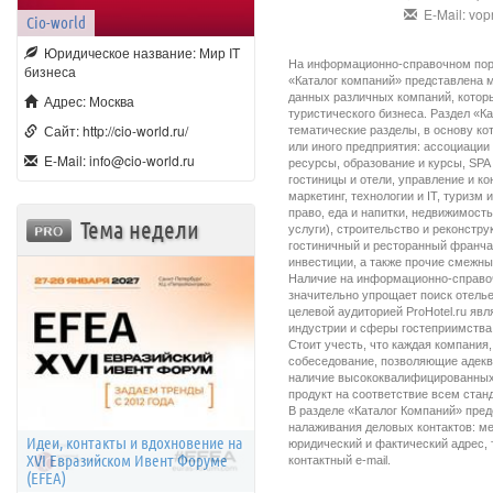
E-Mail: vop
Cio-world
Юридическое название: Мир IT
На информационно-справочном порта
бизнеса
«Каталог компаний» представлена м
данных различных компаний, котор
Адрес: Москва
туристического бизнеса. Раздел «К
Сайт: http://cio-world.ru/
тематические разделы, в основу ко
или иного предприятия: ассоциации
E-Mail: info@cio-world.ru
ресурсы, образование и курсы, SPA
гостиницы и отели, управление и ко
маркетинг, технологии и IT, туризм
право, еда и напитки, недвижимость
Тема недели
услуги), строительство и реконстру
гостиничный и ресторанный франчай
инвестиции, а также прочие смежны
Наличие на информационно-справочн
значительно упрощает поиск отель
целевой аудиторией ProHotel.ru явл
индустрии и сферы гостеприимства
Стоит учесть, что каждая компания,
собеседование, позволяющие адекв
наличие высококвалифицированных к
продукт на соответствие всем стан
В разделе «Каталог Компаний» пре
налаживания деловых контактов: м
Идеи, контакты и вдохновение на
юридический и фактический адрес, 
XVI Евразийском Ивент Форуме
контактный e-mail.
(EFEA)