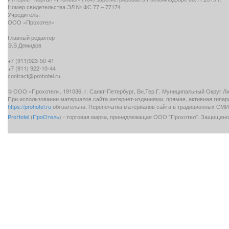
Номер свидетельства ЭЛ № ФС 77 – 77174
Учредитель:
ООО «Прохотел»
Главный редактор
Э.В Демидов
+7 (911)923-50-41
+7 (911) 922-10-44
contract@prohotel.ru
© ООО «Прохотел». 191036, г. Санкт-Петербург, Вн.Тер.Г. Муниципальный Округ Лигов
При использовании материалов сайта интернет-изданиями, прямая, активная гипе
https://prohotel.ru
обязательна. Перепечатка материалов сайта в традиционных СМИ 
ProHotel
(
ПроОтель
) - торговая марка, принадлежащая ООО "Прохотел". Защищено 