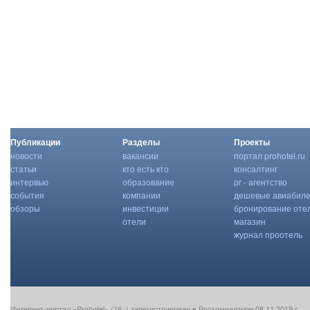
й
,
Публикации
Разделы
Проекты
новости
вакансии
портал prohotel.ru
статьи
кто есть кто
консалтинг
интервью
образование
pr - агентство
события
компании
дешевые авиабил
обзоры
инвестиции
бронирование оте
отели
магазин
журнал проотель
Интернет-портал «Prohotel» (16+) зарегистрирован в Роскомнадзоре 08.11.2019 г.