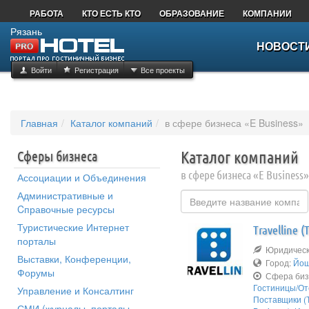
РАБОТА
КТО ЕСТЬ КТО
ОБРАЗОВАНИЕ
КОМПАНИИ
Рязань
НОВОСТ
Войти
Регистрация
Все проекты
Главная
Каталог компаний
в сфере бизнеса «E Business»
Сферы бизнеса
Каталог компаний
в сфере бизнеса «E Business»
Ассоциации и Объединения
Административные и
Cправочные ресурсы
Туристические Интернет
Travelline 
порталы
Юридическо
Выставки, Конференции,
Город:
Йош
Форумы
Сфера биз
Гостиницы/От
Управление и Консалтинг
Поставщики (Т
СМИ (журналы, порталы,